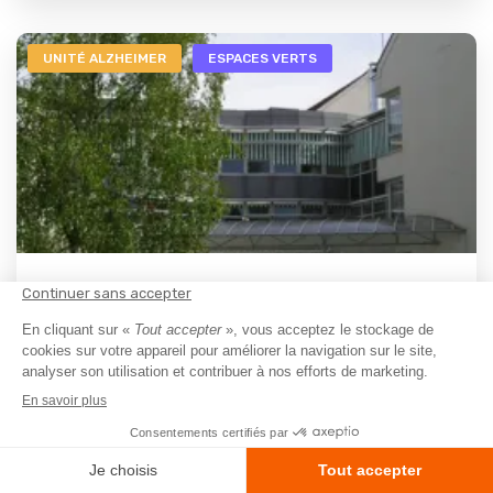
UNITÉ ALZHEIMER
ESPACES VERTS
EHPAD
EHPAD le Fil d'Argent
Bray-sur-Seine - 77480
A partir de
2420€
/ Mois
L EHPAD LE FIL D ARGENT se situe à Bray sur Seine