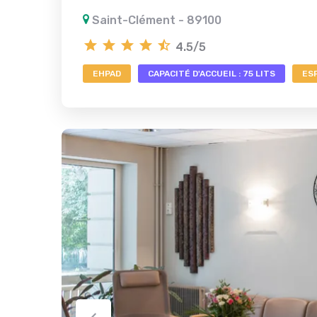
Saint-Clément - 89100
4.5/5
EHPAD
CAPACITÉ D'ACCUEIL : 75 LITS
ES