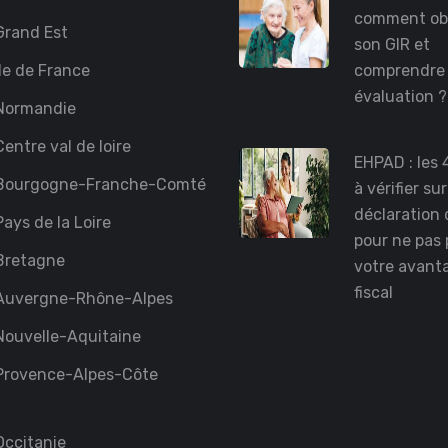
comment ob
rand Est
son GIR et
le de France
comprendre
évaluation 
Normandie
entre val de loire
EHPAD : les 
Bourgogne-Franche-Comté
à vérifier su
déclaration 
ays de la Loire
pour ne pas 
Bretagne
votre avant
fiscal
Auvergne-Rhône-Alpes
ouvelle-Aquitaine
Provence-Alpes-Côte
ccitanie