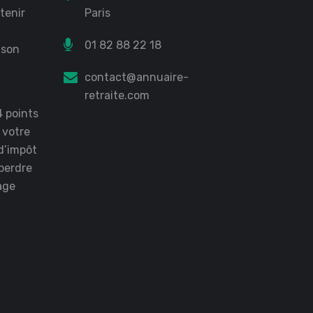
tenir
Paris
01 82 88 22 18
 son
?
contact@annuaire-
retraite.com
4 points
r votre
d’impôt
perdre
age