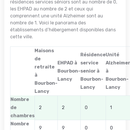
résidences services séniors sont au nombre de 0,
les EHPAD au nombre de 2 et ceux qui
comprennent une unité Alzheimer sont au
nombre de 1. Voici le panorama des
établissements d’hébergement disponibles dans
cette ville.
Maisons
Résidence
Unité
de
EHPAD à
service
Alzheime
retraite
Bourbon-
senior à
à
à
Lancy
Bourbon-
Bourbon-
Bourbon-
Lancy
Lancy
Lancy
Nombre
de
2
2
0
1
chambres
Nombre
9
9
0
0