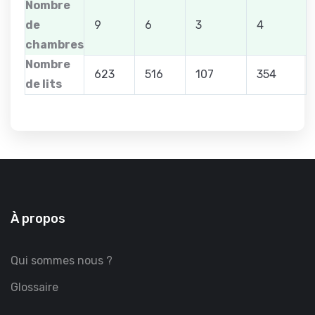
Nombre
de
9
6
3
4
chambres
Nombre
623
516
107
354
de lits
À propos
Qui sommes nous ?
Glossaire