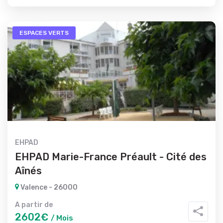
ESPACES VERTS
EHPAD
EHPAD Marie-France Préault - Cité des
Aînés
Valence - 26000
A partir de
2602€
/ Mois