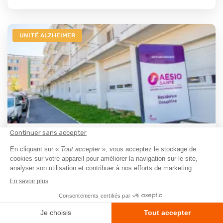
UNITÉ ALZHEIMER
EHPAD
EHPAD Résidence Dauphine
Romans-sur-Isère - 26100
A partir de
1984€
/ Mois