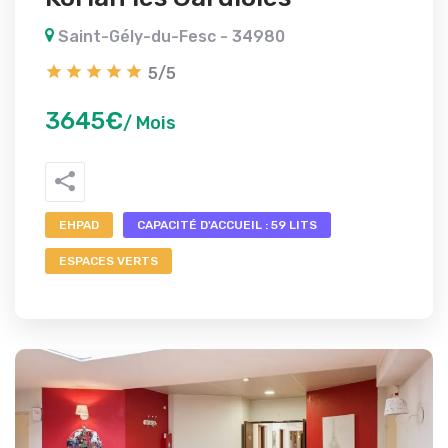
Saint-Gély-du-Fesc - 34980
5/5
3645€
/ Mois
EHPAD
CAPACITÉ D'ACCUEIL : 59 LITS
ESPACES VERTS