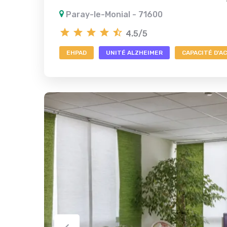
Paray-le-Monial - 71600
4.5/5
EHPAD
UNITÉ ALZHEIMER
CAPACITÉ D'AC