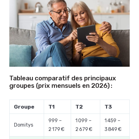
Tableau comparatif des principaux
groupes (prix mensuels en 2026) :
Groupe
T1
T2
T3
999 –
1 099 –
1 459 –
Domitys
2 179 €
2 679 €
3 849 €