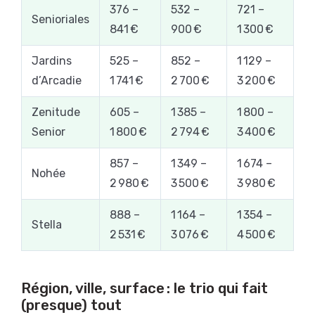
376 –
532 –
721 –
Senioriales
841 €
900 €
1 300 €
Jardins
525 –
852 –
1 129 –
d’Arcadie
1 741 €
2 700 €
3 200 €
Zenitude
605 –
1 385 –
1 800 –
Senior
1 800 €
2 794 €
3 400 €
857 –
1 349 –
1 674 –
Nohée
2 980 €
3 500 €
3 980 €
888 –
1 164 –
1 354 –
Stella
2 531 €
3 076 €
4 500 €
Région, ville, surface : le trio qui fait
(presque) tout