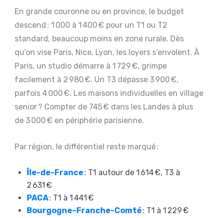
En grande couronne ou en province, le budget
descend : 1 000 à 1 400 € pour un T1 ou T2
standard, beaucoup moins en zone rurale. Dès
qu’on vise Paris, Nice, Lyon, les loyers s’envolent. À
Paris, un studio démarre à 1 729 €, grimpe
facilement à 2 980 €. Un T3 dépasse 3 900 €,
parfois 4 000 €. Les maisons individuelles en village
senior ? Compter de 745 € dans les Landes à plus
de 3 000 € en périphérie parisienne.
Par région, le différentiel reste marqué :
Île-de-France
: T1 autour de 1 614 €, T3 à
2 631 €
PACA
: T1 à 1 441 €
Bourgogne–Franche-Comté
: T1 à 1 229 €