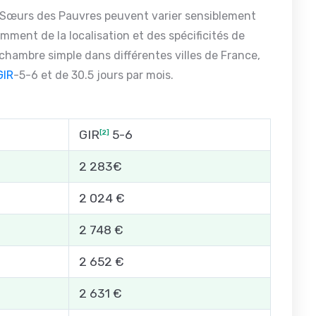
es Sœurs des Pauvres peuvent varier sensiblement
mment de la localisation et des spécificités de
chambre simple dans différentes villes de France,
GIR
-5-6 et de 30.5 jours par mois.
GIR
5-6
[2]
2 283€
2 024 €
2 748 €
2 652 €
2 631 €