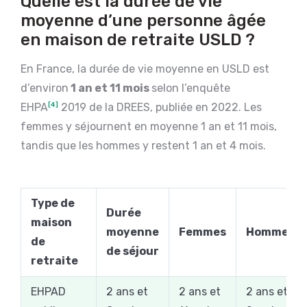
Quelle est la durée de vie
moyenne d’une personne âgée
en maison de retraite USLD ?
En France, la durée de vie moyenne en USLD est
d’environ
1 an et 11 mois
selon l’enquête
EHPA
[4]
2019 de la DREES, publiée en 2022. Les
femmes y séjournent en moyenne 1 an et 11 mois,
tandis que les hommes y restent 1 an et 4 mois.
Type de
Durée
maison
moyenne
Femmes
Hommes
de
de séjour
retraite
EHPAD
2 ans et
2 ans et
2 ans et