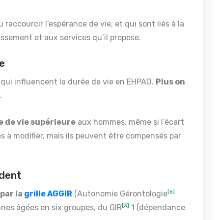
 raccourcir l’espérance de vie, et qui sont liés à la
issement et aux services qu’il propose.
ée
s qui influencent la durée de vie en EHPAD.
Plus on
.
 de vie supérieure
aux hommes, même si l’écart
les à modifier, mais ils peuvent être compensés par
ident
par la
grille AGGIR
(Autonomie Gérontologie
[6]
nnes âgées en six groupes, du GIR
[3]
1 (dépendance