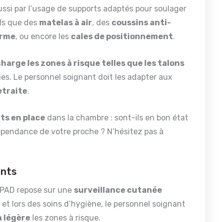
ssi par l’usage de supports adaptés pour soulager
els que des
matelas à air
, des
coussins anti-
orme
, ou encore les
cales de positionnement
.
arge les zones à risque telles que les talons
aies. Le personnel soignant doit les adapter aux
etraite
.
ts en place
dans la chambre : sont-ils en bon état
épendance de votre proche ? N’hésitez pas à
ents
HPAD repose sur une
surveillance cutanée
t lors des soins d’hygiène, le personnel soignant
n légère
les zones à risque.