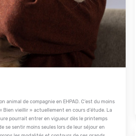
son animal de compagnie en EHPAD. C’est du moins
i « Bien vieillir » actuellement en cours d’étude. La
ure pourrait entrer en vigueur dès le printemps
 se sentir moins seules lors de leur séjour en
lorons les modalités et contours de ces grands