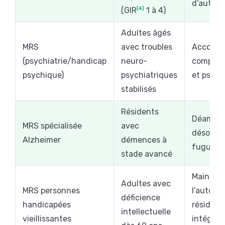
d’auton
(GIR
[4]
1 à 4)
Adultes âgés
MRS
avec troubles
Accomp
(psychiatrie/handicap
neuro-
comport
psychique)
psychiatriques
et psych
stabilisés
Résidents
Déambul
MRS spécialisée
avec
désorien
Alzheimer
démences à
fugues
stade avancé
Maintien
Adultes avec
MRS personnes
l’autono
déficience
handicapées
résiduell
intellectuelle
vieillissantes
intégrat