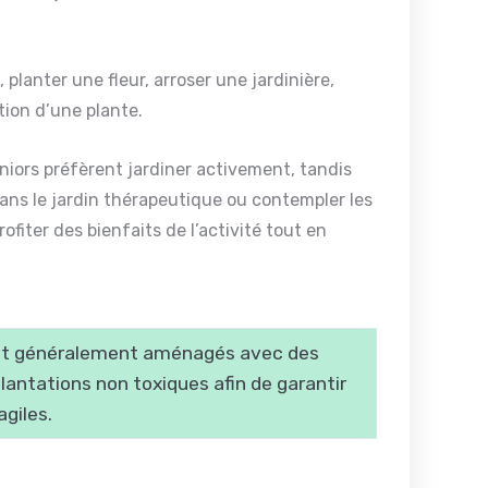
, planter une fleur, arroser une jardinière,
ution d’une plante.
eniors préfèrent jardiner activement, tandis
ns le jardin thérapeutique ou contempler les
fiter des bienfaits de l’activité tout en
ont généralement aménagés avec des
lantations non toxiques afin de garantir
giles.