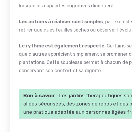
lorsque les capacités cognitives diminuent.
Les actions à réaliser sont simples
, par exemple
retirer quelques feuilles sèches ou observer l’évol
Le rythme est également respecté
. Certains s
que d’autres apprécient simplement se promener da
plantations. Cette souplesse permet à chacun de pro
conservant son confort et sa dignité.
Bon à savoir
: Les jardins thérapeutiques s
allées sécurisées, des zones de repos et des p
une pratique adaptée aux personnes âgées fra