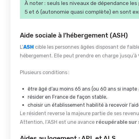
À noter : seuls les niveaux de dépendance les p
5 et 6 (autonomie quasi complète) en sont ex
Aide sociale à l’hébergement (ASH)
L’
ASH
cible les personnes âgées disposant de faible
hébergement. Elle peut prendre en charge jusqu’à
Plusieurs conditions :
être âgé d’au moins 65 ans (ou 60 ans si inapte 
résider en France de façon stable,
choisir un établissement habilité à recevoir l’aid
Le résident reverse la majeure partie de ses reven
Attention, l’ASH est une avance
récupérable sur
Aides au logement : APL et ALS