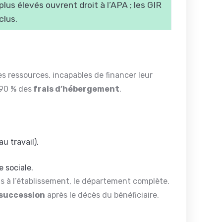
lus élevés ouvrent droit à l’APA ; les GIR
clus.
s ressources, incapables de financer leur
 90 % des
frais d’hébergement
.
au travail),
e sociale.
us à l’établissement, le département complète.
 succession
après le décès du bénéficiaire.