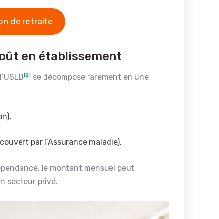
n de retraite
oût en établissement
d’USLD
[2]
se décompose rarement en une
n),
couvert par l’Assurance maladie).
e dépendance, le montant mensuel peut
n secteur privé.