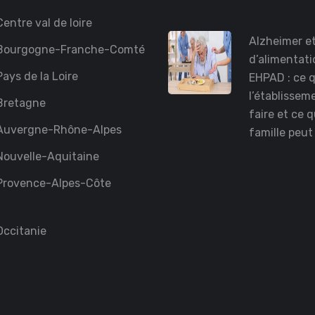
entre val de loire
Alzheimer et
Bourgogne-Franche-Comté
d’alimentati
ays de la Loire
EHPAD : ce 
l’établissem
Bretagne
faire et ce q
Auvergne-Rhône-Alpes
famille peut
ouvelle-Aquitaine
Provence-Alpes-Côte
ccitanie