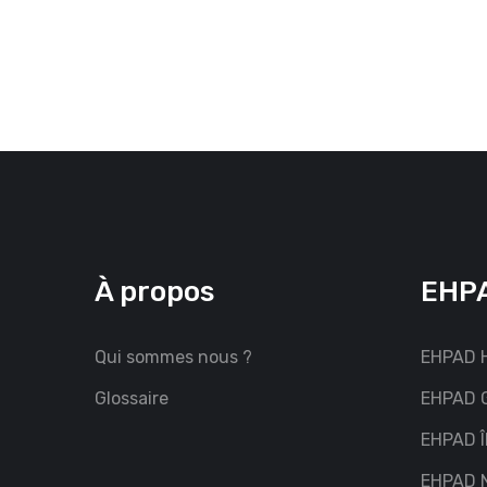
À propos
EHPA
Qui sommes nous ?
EHPAD H
Glossaire
EHPAD G
EHPAD Î
EHPAD 