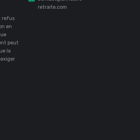
retraite.com
 refus
on en
que
ent peut
ue la
 exiger