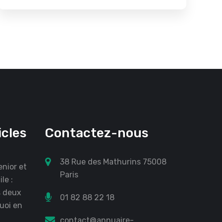
icles
Contactez-nous
38 Rue des Mathurins 75008
nior et
Paris
le :
s deux
01 82 88 22 18
quoi en
contact@annuaire-