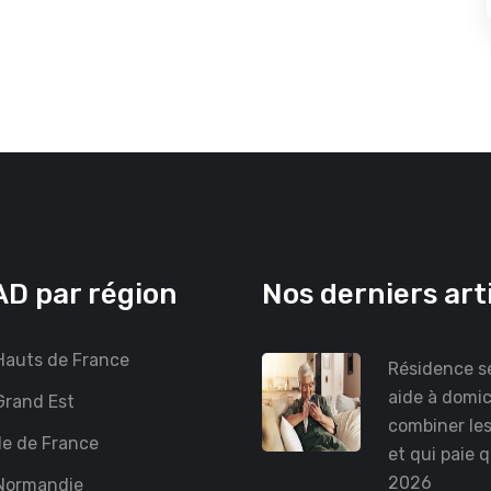
D par région
Nos derniers art
auts de France
Résidence se
aide à domici
rand Est
combiner le
le de France
et qui paie 
2026
Normandie