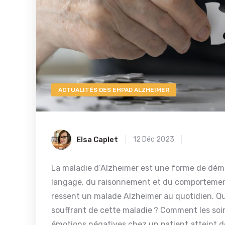
ACTUALITÉS DES EHPAD ALZHEIMER
Elsa Caplet
12 Déc 2023
La maladie d’Alzheimer est une forme de déme
langage, du raisonnement et du comportement
ressent un malade Alzheimer au quotidien. Qu
souffrant de cette maladie ? Comment les so
émotions négatives chez un patient atteint d